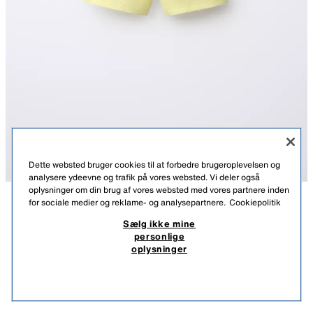
Dette websted bruger cookies til at forbedre brugeroplevelsen og
analysere ydeevne og trafik på vores websted. Vi deler også
oplysninger om din brug af vores websted med vores partnere inden
for sociale medier og reklame- og analysepartnere.
Cookiepolitik
BESKRIVELSE
FRA 04.08 TIL 25.08
FARVE
SAMMENSÆTNING
MÅL
KORTE RIB LEGGINGS
+4
Sælg ikke mine
personlige
Korte leggings med elastisk linning. Ribstrikket stof.
45,00 DKK
-80%
9,00 DKK
oplysninger
GUL
9006/650/300
45,00 DKK LAVESTE PRIS DE SIDSTE 30 DAGE; 9,00 DKK REDUCERET PRIS
9,00
SE LIGNENDE
IKKE PÅ LAGER