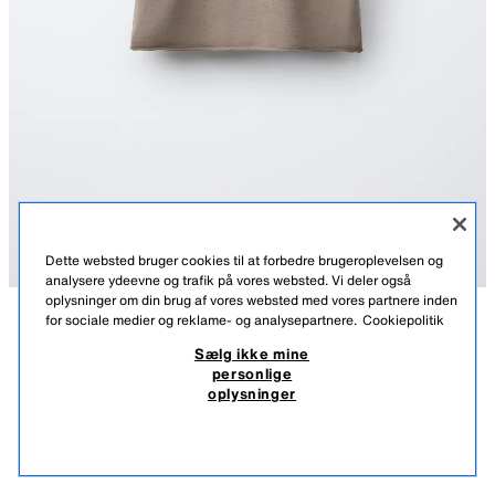
Dette websted bruger cookies til at forbedre brugeroplevelsen og
analysere ydeevne og trafik på vores websted. Vi deler også
oplysninger om din brug af vores websted med vores partnere inden
for sociale medier og reklame- og analysepartnere.
Cookiepolitik
BESKRIVELSE
SAMMENSÆTNING
MÅL
FRA 28.07 TIL 25.08
JOGGING T-SHIRT MED VASKET EFFEKT
Sælg ikke mine
personlige
Jogging t-shirt med rund hals og korte ærmer.
99,00 DKK
-80%
19,00 DKK
oplysninger
ORANGEBRUN
3253/661/670
99,00 DKK LAVESTE PRIS DE SIDSTE 30 DAGE; 19,00 DKK REDUCERET PRIS
19,0
SE LIGNENDE
IKKE PÅ LAGER