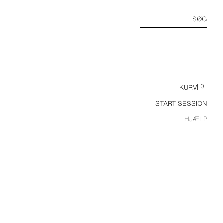
SØG
0
KURV
START SESSION
HJÆLP
LAXED