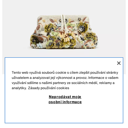
Tento web využívá souborů cookie s cílem zlepšit používání stránky
uživatelem a analyzovat její výkonnost a provoz. Informace o vašem
využívání sdílíme s našimi partnery ze sociálních médií, reklamy a
POPIS
POUCH S POTISKEM A KORÁLKY
SLOŽENÍ
MÍRY
analytiky.
Zásady používání cookies
1 599 KČ
799 KČ
-60%
639 KČ
Neprodávat moje
Pouch kabelka. S potiskem, korálky a aplikacemi. Vnitřní kapsa. Pevné
799 KČ NEJNIŽŠÍ CENA ZA POSLEDNÍCH 30 DNÍ PŘED SLEVOU,; 639 KČ AKTUÁLNÍ
osobní informace
ucho do ruky a odnímatelný řetízkový popruh přes rameno. Zapínání na
AKČNÍ CENA
magnetický knoflík a klip.
639
PODOBNÉ PRODUKTY
Výška x délka x šířka: 13 x 25 x 7,5 cm
NENÍ NA SKLADĚ
VÍCEBAREVNÉ
6167/710/203