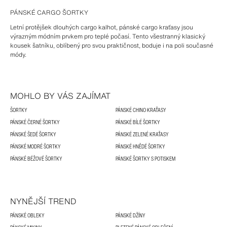
PÁNSKÉ CARGO ŠORTKY
Letní protějšek dlouhých cargo kalhot, pánské cargo kraťasy jsou
výrazným módním prvkem pro teplé počasí. Tento všestranný klasický
kousek šatníku, oblíbený pro svou praktičnost, boduje i na poli současné
módy.
MOHLO BY VÁS ZAJÍMAT
ŠORTKY
PÁNSKÉ CHINO KRAŤASY
PÁNSKÉ ČERNÉ ŠORTKY
PÁNSKÉ BÍLÉ ŠORTKY
PÁNSKÉ ŠEDÉ ŠORTKY
PÁNSKÉ ZELENÉ KRAŤASY
PÁNSKÉ MODRÉ ŠORTKY
PÁNSKÉ HNĚDÉ ŠORTKY
PÁNSKÉ BÉŽOVÉ ŠORTKY
PÁNSKÉ ŠORTKY S POTISKEM
NYNĚJŠÍ TREND
PÁNSKÉ OBLEKY
PÁNSKÉ DŽÍNY