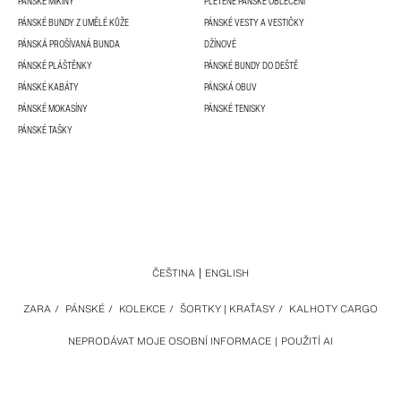
PÁNSKÉ MIKINY
PLETENÉ PÁNSKÉ OBLEČENÍ
PÁNSKÉ BUNDY Z UMĚLÉ KŮŽE
PÁNSKÉ VESTY A VESTIČKY
PÁNSKÁ PROŠÍVANÁ BUNDA
DŽÍNOVÉ
PÁNSKÉ PLÁŠTĚNKY
PÁNSKÉ BUNDY DO DEŠTĚ
PÁNSKÉ KABÁTY
PÁNSKÁ OBUV
PÁNSKÉ MOKASÍNY
PÁNSKÉ TENISKY
PÁNSKÉ TAŠKY
ČEŠTINA
ENGLISH
ZARA
/
PÁNSKÉ
/
KOLEKCE
/
ŠORTKY | KRAŤASY
/
KALHOTY CARGO
NEPRODÁVAT MOJE OSOBNÍ INFORMACE
POUŽITÍ AI