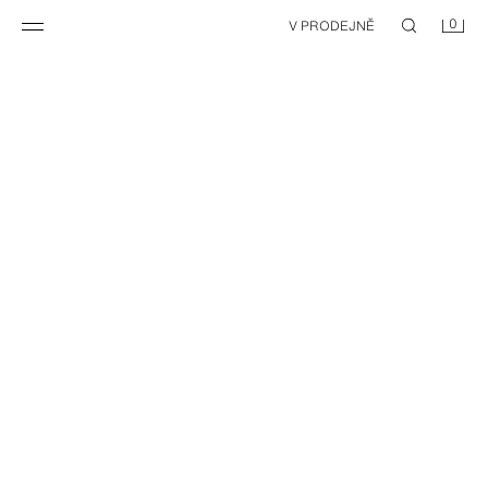
0
V PRODEJNĚ
PRANÉ CARGO BERMUDY RELAXED FIT
CARGO BERMUDY RELAXED FIT Z BAVLNY A LNU
1 199 KČ
1 199 KČ