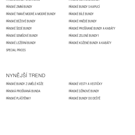
PÁNSKÉ ZIMNÍ BUNDY
PÁNSKÉ BUNDY S KAPUCÍ
PÁNSKÉ TMAVĚ MODRÉ A MODRÉ BUNDY
PÁNSKÉ BÍLÉ BUNDY
PÁNSKÉ BÉŽOVÉ BUNDY
PÁNSKÉ HNĚDÉ BUNDY
PÁNSKÉ ŠEDÉ BUNDY
PÁNSKÉ PROŠÍVANÉ BUNDY A KABÁTY
PÁNSKÉ SEMIŠOVÉ BUNDY
PÁNSKÉ ZELENÉ BUNDY1
PÁNSKÉ LEŽÉRNÍ BUNDY
PÁNSKÉ KOŽENÉ BUNDY A KABÁTY
SPECIAL PRICES
NYNĚJŠÍ TREND
PÁNSKÉ BUNDY Z UMĚLÉ KŮŽE
PÁNSKÉ VESTY A VESTIČKY
PÁNSKÁ PROŠÍVANÁ BUNDA
PÁNSKÉ DŽÍNOVÉ BUNDY
PÁNSKÉ PLÁŠTĚNKY
PÁNSKÉ BUNDY DO DEŠTĚ