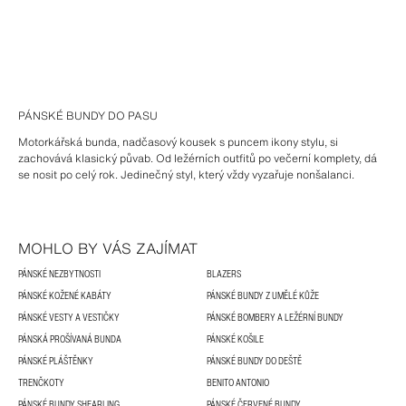
PÁNSKÉ BUNDY DO PASU
Motorkářská bunda, nadčasový kousek s puncem ikony stylu, si
zachovává klasický půvab. Od ležérních outfitů po večerní komplety, dá
se nosit po celý rok. Jedinečný styl, který vždy vyzařuje nonšalanci.
MOHLO BY VÁS ZAJÍMAT
PÁNSKÉ NEZBYTNOSTI
BLAZERS
PÁNSKÉ KOŽENÉ KABÁTY
PÁNSKÉ BUNDY Z UMĚLÉ KŮŽE
PÁNSKÉ VESTY A VESTIČKY
PÁNSKÉ BOMBERY A LEŽÉRNÍ BUNDY
PÁNSKÁ PROŠÍVANÁ BUNDA
PÁNSKÉ KOŠILE
PÁNSKÉ PLÁŠTĚNKY
PÁNSKÉ BUNDY DO DEŠTĚ
TRENČKOTY
BENITO ANTONIO
PÁNSKÉ BUNDY SHEARLING
PÁNSKÉ ČERVENÉ BUNDY