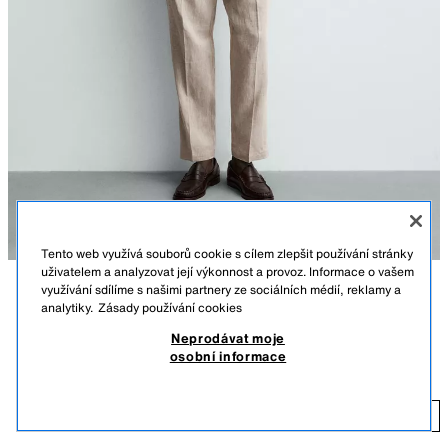
Tento web využívá souborů cookie s cílem zlepšit používání stránky
uživatelem a analyzovat její výkonnost a provoz. Informace o vašem
využívání sdílíme s našimi partnery ze sociálních médií, reklamy a
POPIS
BARVA
SLOŽENÍ
MÍRY
analytiky.
Zásady používání cookies
Neprodávat moje
Výška modela/ky: 186 cm
LNĚNÉ KALHOTY REGULAR FIT
+5
osobní informace
1 199 KČ
Kalhoty regular fit vyrobené ze lněné tkaniny (kromě podšívky). Elastický
pas. Přední kapsy a zadní výpustkové kapsy. Přední zapínání na zip a
1 
knoflík.
PŘIDAT
SVĚTLE BÉŽOVÁ
5070/012/052