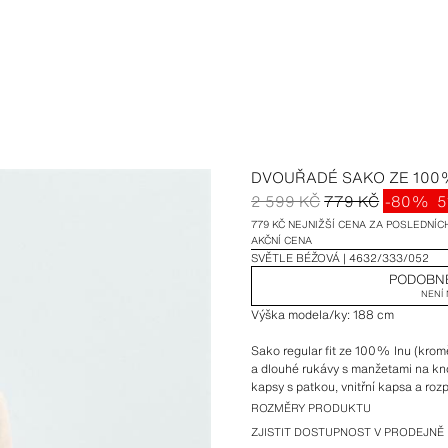
DVOUŘADÉ SAKO ZE 100
2 599 KČ
779 KČ
-80%
5
779 KČ NEJNIŽŠÍ CENA ZA POSLEDNÍCH
AKČNÍ CENA
SVĚTLE BÉŽOVÁ
4632/333/052
PODOBN
NENÍ
Výška modela/ky: 188 cm
Sako regular fit ze 100% lnu (krom
a dlouhé rukávy s manžetami na kno
kapsy s patkou, vnitřní kapsa a ro
zapínání na knoflíky.
ROZMĚRY PRODUKTU
ZJISTIT DOSTUPNOST V PRODEJNĚ