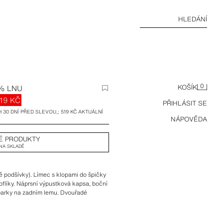
HLEDÁNÍ
0
% LNU
KOŠÍK
19 KČ
PŘIHLÁSIT SE
 30 DNÍ PŘED SLEVOU,; 519 KČ AKTUÁLNÍ
NÁPOVĚDA
É PRODUKTY
 NA SKLADĚ
ě podšívky). Límec s klopami do špičky
flíky. Náprsní výpustková kapsa, boční
zparky na zadním lemu. Dvouřadé