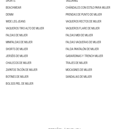
SHORTS
TAILORING
BEACHWEAR
CHÁNDALES CON ESTILO PARA MUJER
DENIM
PRENDAS DE PUNTO DE MUJER
WIDE LEG JEANS
VAQUEROS RECTOS DE MUJER
VAQUEROS TIRO ALTO DE MUJER
VAQUEROS FLARE DE MUJER
FALDAS DE MUJER
FALDAS MIDI DE MUJER
MINIFALDAS DE MUJER
FALDAS VAQUERAS DE MUJER
SHORTS DE MUJER
FALDA PANTALÓN DE MUJER
JERSÉIS DE MUJER
GABARDINAS Y TRENCH MUJER
CHALECOS DE MUJER
TRAJES DE MUJER
ZAPATOS TACÓN DE MUJER
MOCASINES DE MUJER
BOTINES DE MUJER
SANDALIAS DE MUJER
BOLSOS PIEL DE MUJER