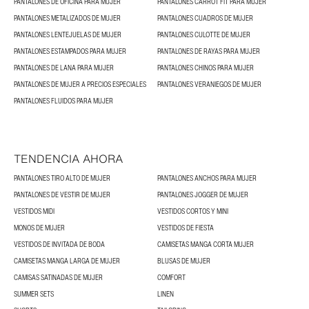
PANTALONES DE OFICINA PARA MUJER
PANTALONES CARROT FIT PARA MUJER
PANTALONES METALIZADOS DE MUJER
PANTALONES CUADROS DE MUJER
PANTALONES LENTEJUELAS DE MUJER
PANTALONES CULOTTE DE MUJER
PANTALONES ESTAMPADOS PARA MUJER
PANTALONES DE RAYAS PARA MUJER
PANTALONES DE LANA PARA MUJER
PANTALONES CHINOS PARA MUJER
PANTALONES DE MUJER A PRECIOS ESPECIALES
PANTALONES VERANIEGOS DE MUJER
PANTALONES FLUIDOS PARA MUJER
TENDENCIA AHORA
PANTALONES TIRO ALTO DE MUJER
PANTALONES ANCHOS PARA MUJER
PANTALONES DE VESTIR DE MUJER
PANTALONES JOGGER DE MUJER
VESTIDOS MIDI
VESTIDOS CORTOS Y MINI
MONOS DE MUJER
VESTIDOS DE FIESTA
VESTIDOS DE INVITADA DE BODA
CAMISETAS MANGA CORTA MUJER
CAMISETAS MANGA LARGA DE MUJER
BLUSAS DE MUJER
CAMISAS SATINADAS DE MUJER
COMFORT
SUMMER SETS
LINEN