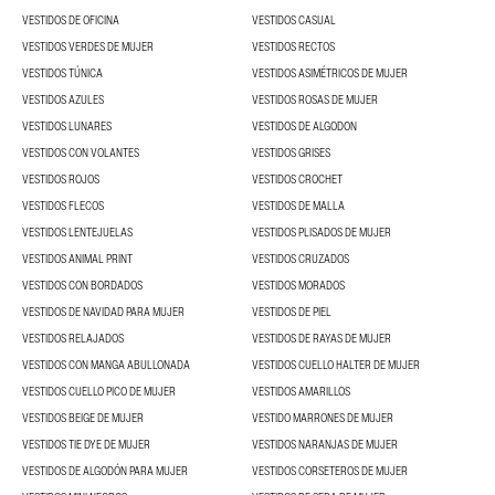
VESTIDOS DE OFICINA
VESTIDOS CASUAL
VESTIDOS VERDES DE MUJER
VESTIDOS RECTOS
VESTIDOS TÚNICA
VESTIDOS ASIMÉTRICOS DE MUJER
VESTIDOS AZULES
VESTIDOS ROSAS DE MUJER
VESTIDOS LUNARES
VESTIDOS DE ALGODON
VESTIDOS CON VOLANTES
VESTIDOS GRISES
VESTIDOS ROJOS
VESTIDOS CROCHET
VESTIDOS FLECOS
VESTIDOS DE MALLA
VESTIDOS LENTEJUELAS
VESTIDOS PLISADOS DE MUJER
VESTIDOS ANIMAL PRINT
VESTIDOS CRUZADOS
VESTIDOS CON BORDADOS
VESTIDOS MORADOS
VESTIDOS DE NAVIDAD PARA MUJER
VESTIDOS DE PIEL
VESTIDOS RELAJADOS
VESTIDOS DE RAYAS DE MUJER
VESTIDOS CON MANGA ABULLONADA
VESTIDOS CUELLO HALTER DE MUJER
VESTIDOS CUELLO PICO DE MUJER
VESTIDOS AMARILLOS
VESTIDOS BEIGE DE MUJER
VESTIDO MARRONES DE MUJER
VESTIDOS TIE DYE DE MUJER
VESTIDOS NARANJAS DE MUJER
VESTIDOS DE ALGODÓN PARA MUJER
VESTIDOS CORSETEROS DE MUJER