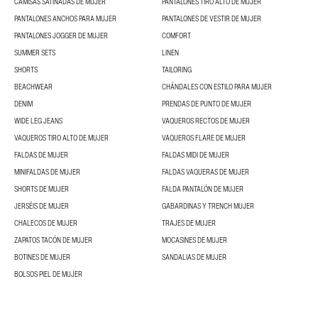
CAMISAS SATINADAS DE MUJER
PANTALONES TIRO ALTO DE MUJER
PANTALONES ANCHOS PARA MUJER
PANTALONES DE VESTIR DE MUJER
PANTALONES JOGGER DE MUJER
COMFORT
SUMMER SETS
LINEN
SHORTS
TAILORING
BEACHWEAR
CHÁNDALES CON ESTILO PARA MUJER
DENIM
PRENDAS DE PUNTO DE MUJER
WIDE LEG JEANS
VAQUEROS RECTOS DE MUJER
VAQUEROS TIRO ALTO DE MUJER
VAQUEROS FLARE DE MUJER
FALDAS DE MUJER
FALDAS MIDI DE MUJER
MINIFALDAS DE MUJER
FALDAS VAQUERAS DE MUJER
SHORTS DE MUJER
FALDA PANTALÓN DE MUJER
JERSÉIS DE MUJER
GABARDINAS Y TRENCH MUJER
CHALECOS DE MUJER
TRAJES DE MUJER
ZAPATOS TACÓN DE MUJER
MOCASINES DE MUJER
BOTINES DE MUJER
SANDALIAS DE MUJER
BOLSOS PIEL DE MUJER