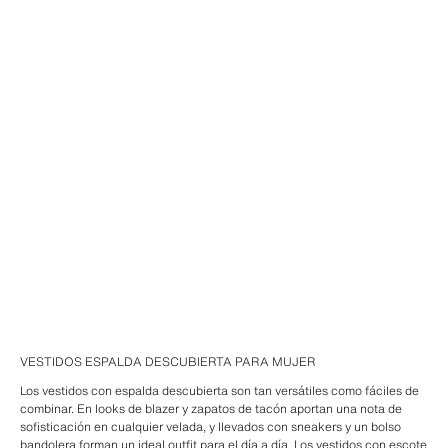
VESTIDOS ESPALDA DESCUBIERTA PARA MUJER
Los vestidos con espalda descubierta son tan versátiles como fáciles de
combinar. En looks de blazer y zapatos de tacón aportan una nota de
sofisticación en cualquier velada, y llevados con sneakers y un bolso
bandolera forman un ideal outfit para el día a día. Los vestidos con escote