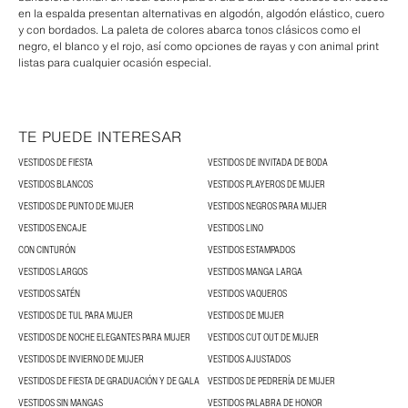
en la espalda presentan alternativas en algodón, algodón elástico, cuero
y con bordados. La paleta de colores abarca tonos clásicos como el
negro, el blanco y el rojo, así como opciones de rayas y con animal print
listas para cualquier ocasión especial.
TE PUEDE INTERESAR
VESTIDOS DE FIESTA
VESTIDOS DE INVITADA DE BODA
VESTIDOS BLANCOS
VESTIDOS PLAYEROS DE MUJER
VESTIDOS DE PUNTO DE MUJER
VESTIDOS NEGROS PARA MUJER
VESTIDOS ENCAJE
VESTIDOS LINO
CON CINTURÓN
VESTIDOS ESTAMPADOS
VESTIDOS LARGOS
VESTIDOS MANGA LARGA
VESTIDOS SATÉN
VESTIDOS VAQUEROS
VESTIDOS DE TUL PARA MUJER
VESTIDOS DE MUJER
VESTIDOS DE NOCHE ELEGANTES PARA MUJER
VESTIDOS CUT OUT DE MUJER
VESTIDOS DE INVIERNO DE MUJER
VESTIDOS AJUSTADOS
VESTIDOS DE FIESTA DE GRADUACIÓN Y DE GALA
VESTIDOS DE PEDRERÍA DE MUJER
VESTIDOS SIN MANGAS
VESTIDOS PALABRA DE HONOR