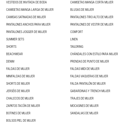
VESTIDOS DE INVITADA DE BODA
CAMISETAS MANGA CORTA MUJER
CAMISETAS MANGA LARGA DE MUJER
BLUSAS DE MUJER
CAMISAS SATINADAS DE MUJER
PANTALONES TIRO ALTO DE MUJER
PANTALONES ANCHOS PARA MUJER
PANTALONES DE VESTIR DE MUJER
PANTALONES JOGGER DE MUJER
COMFORT
SUMMER SETS
LINEN
SHORTS
TAILORING
BEACHWEAR
CHÁNDALES CON ESTILO PARA MUJER
DENIM
PRENDAS DE PUNTO DE MUJER
FALDAS DE MUJER
FALDAS MIDI DE MUJER
MINIFALDAS DE MUJER
FALDAS VAQUERAS DE MUJER
SHORTS DE MUJER
FALDA PANTALÓN DE MUJER
JERSÉIS DE MUJER
GABARDINAS Y TRENCH MUJER
CHALECOS DE MUJER
TRAJES DE MUJER
ZAPATOS TACÓN DE MUJER
MOCASINES DE MUJER
BOTINES DE MUJER
SANDALIAS DE MUJER
BOLSOS PIEL DE MUJER