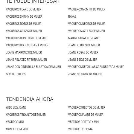
TE PUEDE INTERESAR
VAQUEROS FLARE DE MUJER
VAQUEROS MOM FIT DE MUJER
VAQUEROS SKINNY DE MUJER
RAYAS
VAQUEROS ROTOS DE MUJER
VAQUEROS NEGROS DE MUJER
VAQUEROS GRISES DE MUJER
VAQUEROS AZULES DE MUJER
VAQUEROS BOYFRIEND DE MUJER
MARINE STRAIGHT JEANS
VAQUEROS BOOTCUT PARA MUJER
JEANS VERDES DE MUJER
JEANS MARRONES DE MUJER
JEANS ROSAS DE MUJER
JEANS RELAXED FIT PARA MUJER
JEANS BEIGE DE MUJER
JEANS CON CINTURILLA ELÁSTICA DE MUJER
VAQUEROS DE TALLAS GRANDES PARA MUJER
SPECIAL PRICES
JEANS SLOUCHY DE MUJER
TENDENCIA AHORA
WIDE LEG JEANS
VAQUEROS RECTOS DE MUJER
VAQUEROS TIRO ALTO DE MUJER
VAQUEROS FLARE DE MUJER
VESTIDOS MIDI
VESTIDOS CORTOS Y MINI
MONOS DE MUJER
VESTIDOS DE FIESTA