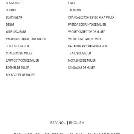
SUMMER SETS
LINEN
SHORTS
TAILORING
BEACHWEAR
CHÁNDALES CON ESTILO PARA MUJER
DENIM
PRENDAS DE PUNTO DE MUJER
WIDE LEG JEANS
VAQUEROS RECTOS DE MUJER
VAQUEROS TIRO ALTO DE MUJER
VAQUEROS FLARE DE MUJER
JERSÉIS DE MUJER
GABARDINAS Y TRENCH MUJER
CHALECOS DE MUJER
TRAJES DE MUJER
ZAPATOS TACÓN DE MUJER
MOCASINES DE MUJER
BOTINES DE MUJER
SANDALIAS DE MUJER
BOLSOS PIEL DE MUJER
ESPAÑOL
ENGLISH