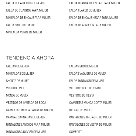
FALDA PLISADA GRIS DE MUJER
FALDA BLANCA DE ENCAJE PARA MUJER
FALDA DE CUADROS PARA MUJER
FALDA FLARED DE MUJER
MINIFALDA DE ENCAJE PARA MUJER
FALDA DE ENCAJE NEGRA PARA MUJER
FALDA SÍMIL PIEL MUJER
FALDA DE ALGODÓN PARA MUJER
MINIFALDA VERDE DE MUJER
TENDENCIA AHORA
FALDAS DE MUJER
FALDAS MIDI DE MUJER
MINIFALDAS DE MUJER
FALDAS VAQUERAS DE MUJER
SHORTS DE MUJER
FALDA PANTALÓN DE MUJER
VESTIDOS MIDI
VESTIDOS CORTOS Y MINI
MONOS DE MUJER
VESTIDOS DE FIESTA
VESTIDOS DE INVITADA DE BODA
CAMISETAS MANGA CORTA MUJER
CAMISETAS MANGA LARGA DE MUJER
BLUSAS DE MUJER
CAMISAS SATINADAS DE MUJER
PANTALONES TIRO ALTO DE MUJER
PANTALONES ANCHOS PARA MUJER
PANTALONES DE VESTIR DE MUJER
PANTALONES JOGGER DE MUJER
COMFORT