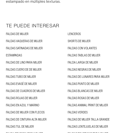
estampado en múltiples texturas.
TE PUEDE INTERESAR
FALDAS DE MUJER
LENCEROS
FALDAS VAQUERAS DE MUJER
SHORTS DE MUJER
FALDAS SATINADAS DE MUJER
FALDAS CON VOLANTES
ESTAMPADAS
FALDAS TABLAS DE MUJER
FALDAS DE LINO PARA MUJER
FALDA LARGA DE MUJER
FALDAS CUERO DE DE MUJER
FALDAS NEGRAS DE MUJER
FALDAS TUBO DE MUJER
FALDAS DE LUNARES PARA MUJER
FALDAS EVASÉ DE MUJER
FALDAS PUNTO DE MUJER
FALDAS DE CUADROS DE MUJER
FALDAS BLANCAS DE MUJER
FALDAS ROJAS DE MUJER
FALDAS ROSAS DE MUJER
FALDAS EN AZUL Y MARINO
FALDAS ANIMAL PRINT DE MUJER
FALDAS DE MUJER CON FLECOS
FALDAS VERDES
FALDAS DE CINTURA ALTA MUJER
FALDAS DE MUJER TALLA GRANDE
FALDAS TUL DE MUJER
FALDAS LENTEJUELAS DE MUJER