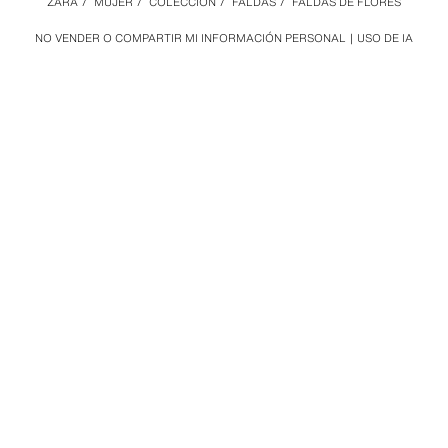
ZARA
/
MUJER
/
COLECCIÓN
/
FALDAS
/
FALDAS DE FLORES
NO VENDER O COMPARTIR MI INFORMACIÓN PERSONAL
USO DE IA