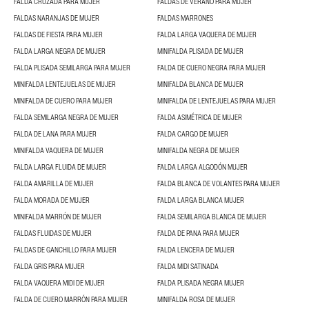
FALDA CRUZADA PARA MUJER
FALDAS DE VERANO PARA MUJER
FALDAS NARANJAS DE MUJER
FALDAS MARRONES
FALDAS DE FIESTA PARA MUJER
FALDA LARGA VAQUERA DE MUJER
FALDA LARGA NEGRA DE MUJER
MINIFALDA PLISADA DE MUJER
FALDA PLISADA SEMILARGA PARA MUJER
FALDA DE CUERO NEGRA PARA MUJER
MINIFALDA LENTEJUELAS DE MUJER
MINIFALDA BLANCA DE MUJER
MINIFALDA DE CUERO PARA MUJER
MINIFALDA DE LENTEJUELAS PARA MUJER
FALDA SEMILARGA NEGRA DE MUJER
FALDA ASIMÉTRICA DE MUJER
FALDA DE LANA PARA MUJER
FALDA CARGO DE MUJER
MINIFALDA VAQUERA DE MUJER
MINIFALDA NEGRA DE MUJER
FALDA LARGA FLUIDA DE MUJER
FALDA LARGA ALGODÓN MUJER
FALDA AMARILLA DE MUJER
FALDA BLANCA DE VOLANTES PARA MUJER
FALDA MORADA DE MUJER
FALDA LARGA BLANCA MUJER
MINIFALDA MARRÓN DE MUJER
FALDA SEMILARGA BLANCA DE MUJER
FALDAS FLUIDAS DE MUJER
FALDA DE PANA PARA MUJER
FALDAS DE GANCHILLO PARA MUJER
FALDA LENCERA DE MUJER
FALDA GRIS PARA MUJER
FALDA MIDI SATINADA
FALDA VAQUERA MIDI DE MUJER
FALDA PLISADA NEGRA MUJER
FALDA DE CUERO MARRÓN PARA MUJER
MINIFALDA ROSA DE MUJER