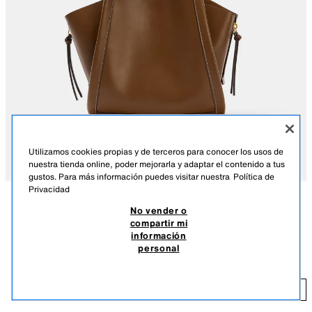
Utilizamos cookies propias y de terceros para conocer los usos de
nuestra tienda online, poder mejorarla y adaptar el contenido a tus
gustos. Para más información puedes visitar nuestra
Política de
Privacidad
No vender o
DESCRIPCIÓN
COLOR
COMPOSICIÓN
MEDIDAS
compartir mi
información
BOLSO CITY BANDOLERA
Bolso bandolera formato city. Detalle de pespuntes en el cuerpo.
personal
Cremalleras laterales con tiradores. Doble asa de mano y asa función
₡ 23.990,00
bandolera. Compartimento interior extraíble con cremallera. Cierre
imantado.
₡ 
AÑADIR
MARRÓN
6411/710/700
Alto x Ancho x Fondo: 21,5 x 22,5 x 10,5 cm