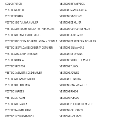
CON CINTURÓN
VESTIDOS ESTAMPADOS
VESTIDOS LARGOS
VESTIDOS MANGA LARGA
VESTIDOS SATÉN
VESTIDOS VAQUEROS
VESTIDOS DE TUL PARA MUJER
VESTIDOS DE MUJER
VESTIDOS DE NOCHE ELEGANTES PARA MUJER
VESTIDOS CUT OUT DE MUJER
VESTIDOS DE INVIERNO DE MUJER
VESTIDOS AJUSTADOS
VESTIDOS DE FIESTA DE GRADUACIÓN Y DE GALA
VESTIDOS DE PEDRERÍA DE MUJER
VESTIDOS ESPALDA DESCUBIERTA DE MUJER
VESTIDOS SIN MANGAS
VESTIDOS PALABRA DE HONOR
VESTIDOS DE OFICINA
VESTIDOS CASUAL
VESTIDOS VERDES DE MUJER
VESTIDOS RECTOS
VESTIDOS TÚNICA
VESTIDOS ASIMÉTRICOS DE MUJER
VESTIDOS AZULES
VESTIDOS ROSAS DE MUJER
VESTIDOS LUNARES
VESTIDOS DE ALGODON
VESTIDOS CON VOLANTES
VESTIDOS GRISES
VESTIDOS ROJOS
VESTIDOS CROCHET
VESTIDOS FLECOS
VESTIDOS DE MALLA
VESTIDOS PLISADOS DE MUJER
VESTIDOS ANIMAL PRINT
VESTIDOS CRUZADOS
VESTIDOS CON BORDADOS
VESTIDOS MORADOS