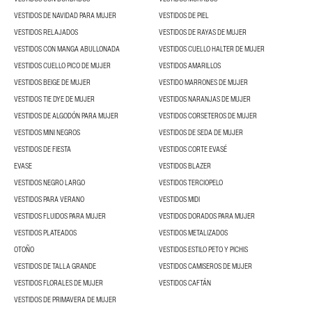
VESTIDOS DE NAVIDAD PARA MUJER
VESTIDOS DE PIEL
VESTIDOS RELAJADOS
VESTIDOS DE RAYAS DE MUJER
VESTIDOS CON MANGA ABULLONADA
VESTIDOS CUELLO HALTER DE MUJER
VESTIDOS CUELLO PICO DE MUJER
VESTIDOS AMARILLOS
VESTIDOS BEIGE DE MUJER
VESTIDO MARRONES DE MUJER
VESTIDOS TIE DYE DE MUJER
VESTIDOS NARANJAS DE MUJER
VESTIDOS DE ALGODÓN PARA MUJER
VESTIDOS CORSETEROS DE MUJER
VESTIDOS MINI NEGROS
VESTIDOS DE SEDA DE MUJER
VESTIDOS DE FIESTA
VESTIDOS CORTE EVASÉ
EVASE
VESTIDOS BLAZER
VESTIDOS NEGRO LARGO
VESTIDOS TERCIOPELO
VESTIDOS PARA VERANO
VESTIDOS MIDI
VESTIDOS FLUIDOS PARA MUJER
VESTIDOS DORADOS PARA MUJER
VESTIDOS PLATEADOS
VESTIDOS METALIZADOS
OTOÑO
VESTIDOS ESTILO PETO Y PICHIS
VESTIDOS DE TALLA GRANDE
VESTIDOS CAMISEROS DE MUJER
VESTIDOS FLORALES DE MUJER
VESTIDOS CAFTÁN
VESTIDOS DE PRIMAVERA DE MUJER