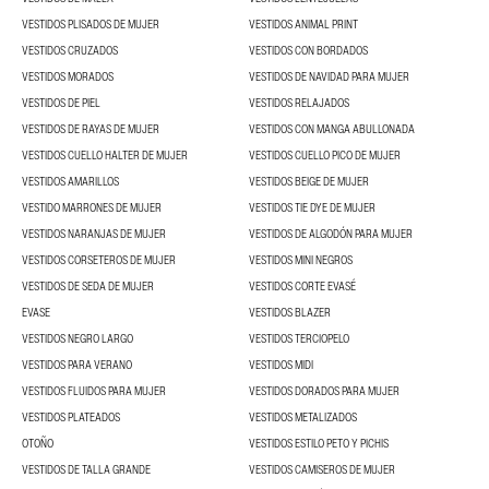
VESTIDOS PLISADOS DE MUJER
VESTIDOS ANIMAL PRINT
VESTIDOS CRUZADOS
VESTIDOS CON BORDADOS
VESTIDOS MORADOS
VESTIDOS DE NAVIDAD PARA MUJER
VESTIDOS DE PIEL
VESTIDOS RELAJADOS
VESTIDOS DE RAYAS DE MUJER
VESTIDOS CON MANGA ABULLONADA
VESTIDOS CUELLO HALTER DE MUJER
VESTIDOS CUELLO PICO DE MUJER
VESTIDOS AMARILLOS
VESTIDOS BEIGE DE MUJER
VESTIDO MARRONES DE MUJER
VESTIDOS TIE DYE DE MUJER
VESTIDOS NARANJAS DE MUJER
VESTIDOS DE ALGODÓN PARA MUJER
VESTIDOS CORSETEROS DE MUJER
VESTIDOS MINI NEGROS
VESTIDOS DE SEDA DE MUJER
VESTIDOS CORTE EVASÉ
EVASE
VESTIDOS BLAZER
VESTIDOS NEGRO LARGO
VESTIDOS TERCIOPELO
VESTIDOS PARA VERANO
VESTIDOS MIDI
VESTIDOS FLUIDOS PARA MUJER
VESTIDOS DORADOS PARA MUJER
VESTIDOS PLATEADOS
VESTIDOS METALIZADOS
OTOÑO
VESTIDOS ESTILO PETO Y PICHIS
VESTIDOS DE TALLA GRANDE
VESTIDOS CAMISEROS DE MUJER