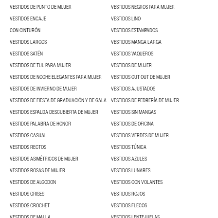
VESTIDOS DE PUNTO DE MUJER
VESTIDOS NEGROS PARA MUJER
VESTIDOS ENCAJE
VESTIDOS LINO
CON CINTURÓN
VESTIDOS ESTAMPADOS
VESTIDOS LARGOS
VESTIDOS MANGA LARGA
VESTIDOS SATÉN
VESTIDOS VAQUEROS
VESTIDOS DE TUL PARA MUJER
VESTIDOS DE MUJER
VESTIDOS DE NOCHE ELEGANTES PARA MUJER
VESTIDOS CUT OUT DE MUJER
VESTIDOS DE INVIERNO DE MUJER
VESTIDOS AJUSTADOS
VESTIDOS DE FIESTA DE GRADUACIÓN Y DE GALA
VESTIDOS DE PEDRERÍA DE MUJER
VESTIDOS ESPALDA DESCUBIERTA DE MUJER
VESTIDOS SIN MANGAS
VESTIDOS PALABRA DE HONOR
VESTIDOS DE OFICINA
VESTIDOS CASUAL
VESTIDOS VERDES DE MUJER
VESTIDOS RECTOS
VESTIDOS TÚNICA
VESTIDOS ASIMÉTRICOS DE MUJER
VESTIDOS AZULES
VESTIDOS ROSAS DE MUJER
VESTIDOS LUNARES
VESTIDOS DE ALGODON
VESTIDOS CON VOLANTES
VESTIDOS GRISES
VESTIDOS ROJOS
VESTIDOS CROCHET
VESTIDOS FLECOS
VESTIDOS DE MALLA
VESTIDOS LENTEJUELAS