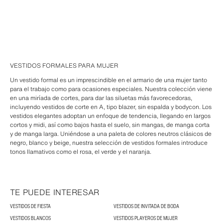
VESTIDOS FORMALES PARA MUJER
Un vestido formal es un imprescindible en el armario de una mujer tanto
para el trabajo como para ocasiones especiales. Nuestra colección viene
en una miríada de cortes, para dar las siluetas más favorecedoras,
incluyendo vestidos de corte en A, tipo blazer, sin espalda y bodycon. Los
vestidos elegantes adoptan un enfoque de tendencia, llegando en largos
cortos y midi, así como bajos hasta el suelo, sin mangas, de manga corta
y de manga larga. Uniéndose a una paleta de colores neutros clásicos de
negro, blanco y beige, nuestra selección de vestidos formales introduce
tonos llamativos como el rosa, el verde y el naranja.
TE PUEDE INTERESAR
VESTIDOS DE FIESTA
VESTIDOS DE INVITADA DE BODA
VESTIDOS BLANCOS
VESTIDOS PLAYEROS DE MUJER