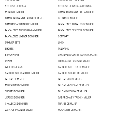
VESTIDOS DE FIESTA
VESTIDOS DE INVITADA DE BODA
MONOS DE MUJER
CAMISETAS MANGA CORTA MUJER
CAMISETAS MANGA LARGA DE MUJER
BLUSAS DE MUJER
CAMISAS SATINADAS DE MUJER
PANTALONES TIRO ALTO DE MUJER
PANTALONES ANCHOS PARA MUJER
PANTALONES DE VESTIR DE MUJER
PANTALONES JOGGER DE MUJER
COMFORT
SUMMER SETS
LINEN
SHORTS
TAILORING
BEACHWEAR
CHÁNDALES CON ESTILO PARA MUJER
DENIM
PRENDAS DE PUNTO DE MUJER
WIDE LEG JEANS
VAQUEROS RECTOS DE MUJER
VAQUEROS TIRO ALTO DE MUJER
VAQUEROS FLARE DE MUJER
FALDAS DE MUJER
FALDAS MIDI DE MUJER
MINIFALDAS DE MUJER
FALDAS VAQUERAS DE MUJER
SHORTS DE MUJER
FALDA PANTALÓN DE MUJER
JERSÉIS DE MUJER
GABARDINAS Y TRENCH MUJER
CHALECOS DE MUJER
TRAJES DE MUJER
ZAPATOS TACÓN DE MUJER
MOCASINES DE MUJER