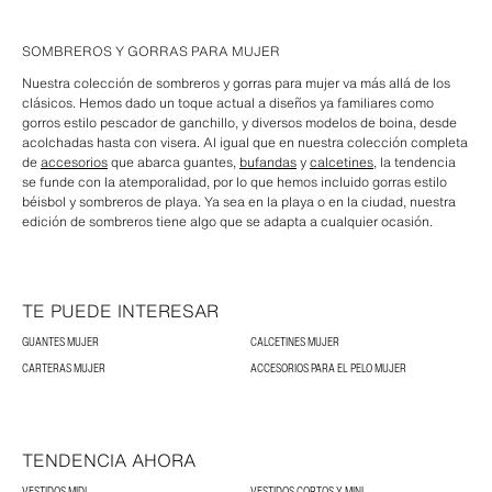
SOMBREROS Y GORRAS PARA MUJER
Nuestra colección de sombreros y gorras para mujer va más allá de los
clásicos. Hemos dado un toque actual a diseños ya familiares como
gorros estilo pescador de ganchillo, y diversos modelos de boina, desde
acolchadas hasta con visera. Al igual que en nuestra colección completa
de
accesorios
que abarca guantes,
bufandas
y
calcetines
, la tendencia
se funde con la atemporalidad, por lo que hemos incluido gorras estilo
béisbol y sombreros de playa. Ya sea en la playa o en la ciudad, nuestra
edición de sombreros tiene algo que se adapta a cualquier ocasión.
TE PUEDE INTERESAR
GUANTES MUJER
CALCETINES MUJER
CARTERAS MUJER
ACCESORIOS PARA EL PELO MUJER
TENDENCIA AHORA
VESTIDOS MIDI
VESTIDOS CORTOS Y MINI