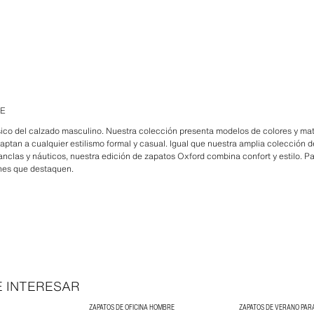
RE
ico del calzado masculino. Nuestra colección presenta modelos de colores y mat
 adaptan a cualquier estilismo formal y casual. Igual que nuestra amplia colección
chanclas y náuticos, nuestra edición de zapatos Oxford combina confort y estilo.
ines que destaquen.
E INTERESAR
ZAPATOS DE OFICINA HOMBRE
ZAPATOS DE VERANO PA