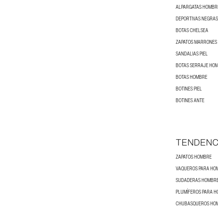
ALPARGATAS HOMBR
DEPORTIVAS NEGRA
BOTAS CHELSEA
ZAPATOS MARRONES
SANDALIAS PIEL
BOTAS SERRAJE HO
BOTAS HOMBRE
BOTINES PIEL
BOTINES ANTE
TENDENC
ZAPATOS HOMBRE
VAQUEROS PARA HO
SUDADERAS HOMBR
PLUMÍFEROS PARA 
CHUBASQUEROS HO