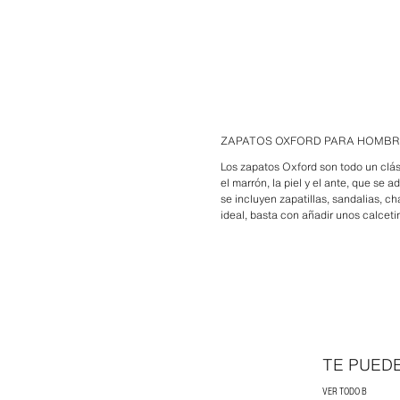
ZAPATOS OXFORD PARA HOMB
Los zapatos Oxford son todo un clás
el marrón, la piel y el ante, que se
se incluyen zapatillas, sandalias, 
ideal, basta con añadir unos calcet
TE PUED
VER TODO B