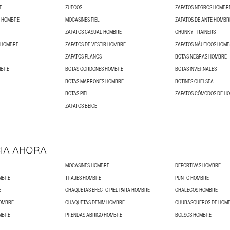
E
ZUECOS
ZAPATOS NEGROS HOMBR
S HOMBRE
MOCASINES PIEL
ZAPATOS DE ANTE HOMBR
ZAPATOS CASUAL HOMBRE
CHUNKY TRAINERS
 HOMBRE
ZAPATOS DE VESTIR HOMBRE
ZAPATOS NÁUTICOS HOM
ZAPATOS PLANOS
BOTAS NEGRAS HOMBRE
MBRE
BOTAS CORDONES HOMBRE
BOTAS INVERNALES
BOTAS MARRONES HOMBRE
BOTINES CHELSEA
BOTAS PIEL
ZAPATOS CÓMODOS DE H
ZAPATOS BEIGE
IA AHORA
MOCASINES HOMBRE
DEPORTIVAS HOMBRE
MBRE
TRAJES HOMBRE
PUNTO HOMBRE
E
CHAQUETAS EFECTO PIEL PARA HOMBRE
CHALECOS HOMBRE
HOMBRE
CHAQUETAS DENIM HOMBRE
CHUBASQUEROS DE HOM
MBRE
PRENDAS ABRIGO HOMBRE
BOLSOS HOMBRE