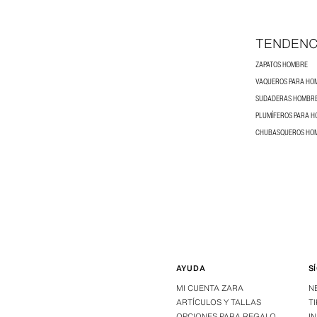
TENDENC
ZAPATOS HOMBRE
VAQUEROS PARA HO
SUDADERAS HOMBR
PLUMÍFEROS PARA 
CHUBASQUEROS HO
AYUDA
S
MI CUENTA ZARA
N
ARTÍCULOS Y TALLAS
T
OPCIONES PARA REGALO
I