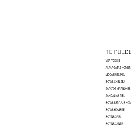
TE PUED
VER TODO B
ALPARGATAS HOMBR
MOCASINES PIEL
BOTAS CHELSEA
ZAPATOS MARRONES
SANDALIAS PIEL
BOTAS SERRAJE HO
BOTAS HOMBRE
BOTINES PIEL
BOTINES ANTE