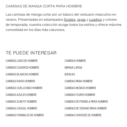
CAMISAS DE MANGA CORTA PARA HOMBRE
Las camisas de manga corta son un básico del vestuario masculino en
verano. Presentadas en estampados
florales
,
rayas
y
cuadros
y colores
de temporada, nuestra colección acoge todos los estilos y ofrece máxima
comodidad en los días más calurosos.
TE PUEDE INTERESAR
CAMISAS LISAS DE HOMBRE
CAMISAS HOMBRE
CAMISAS CUADROS HOMBRE
MANGA LARGA
CAMISAS BLANCAS HOMBRE
BÁSICAS
CAMISAS RAYAS HOMBRE
CAMISAS PANA HOMBRE
CAMISAS CUELLO MAO HOMBRE
CAMISAS NEGRAS HOMBRE
CAMISAS AZULES HOMBRE
CAMISAS FLORES HOMBRE
CAMISAS SLIM FIT HOMBRE
CAMISAS DE FRANELA PARA HOMBRE
CAMISAS CASUAL HOMBRE
CAMISAS DE VERANO PARA HOMBRE
CAMISAS FORMALES DE HOMBRE
CAMISAS OVERSIZE DE HOMBRE