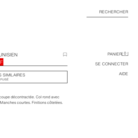
RECHERCHER
0
UNISIEN
PANIER
HF
SE CONNECTER
AIDE
S SIMILAIRES
ÉPUISÉ
a coupe décontractée. Col rond avec
 Manches courtes. Finitions côtelées.