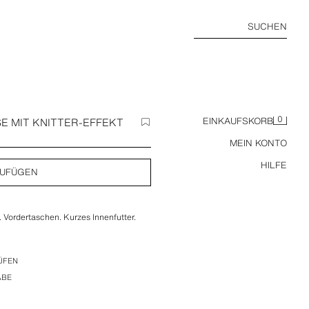
SUCHEN
0
E MIT KNITTER-EFFEKT
EINKAUFSKORB
MEIN KONTO
HILFE
ZUFÜGEN
 Vordertaschen. Kurzes Innenfutter.
ÜFEN
ABE