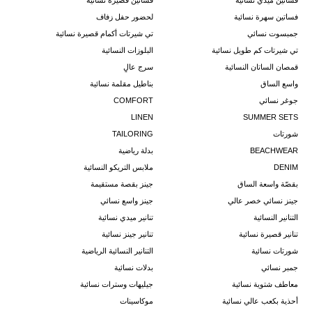
فساتين ميدي نسائية
فساتين قصيرة نسائية
فساتين سهرة نسائية
لحضور حفل زفاف
جمبسوت نسائي
تي شيرتات أكمام قصيرة نسائية
تي شيرتات كم طويل نسائية
البلوزات النسائية
قمصان الساتان النسائية
سرج عالٍ
واسع الساق
بناطيل مقلمة نسائية
جوغر نسائي
COMFORT
LINEN
SUMMER SETS
شورتات
TAILORING
BEACHWEAR
بدلة رياضية
DENIM
ملابس التريكو النسائية
بقصّة واسعة الساق
جينز بقصة مستقيمة
جينز نسائي خصر عالي
جينز واسع نسائي
التنانير النسائية
تنانير ميدي نسائية
تنانير قصيرة نسائية
تنانير جينز نسائية
شورتات نسائية
التنانير النسائية الرياضية
جمبر نسائي
بدلات نسائية
معاطف شتوية نسائية
جيليهات وسترات نسائية
أحذية بكعب عالي نسائية
موكاسينات