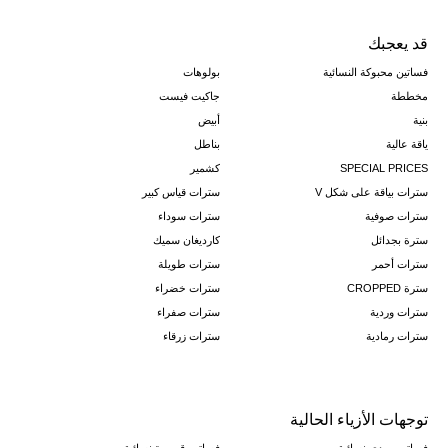
قد يعجبك
فساتين محبوكة النسائية
بولوهات
مخططة
جاكيت فيست
بنية
أبيض
ياقة عالية
بناطل
SPECIAL PRICES
كشمير
سترات بياقة على شكل V
سترات قياس كبير
سترات صوفية
سترات سوداء
سترة بجدائل
كارديغان سميك
سترات أحمر
سترات طويلة
سترة CROPPED
سترات خضراء
سترات وردية
سترات صفراء
سترات رمادية
سترات زرقاء
توجهات الأزياء الحالية