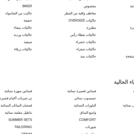
ية
مقصوص
BIKER
معاطف واقية من المطر
جاكيت من الشامواه
جاكيتات OVERSIZE
خفيفة
رة
مطرزة
جاكيتات بيضاء
جاكيتات بغطاء رأس
جاكيتات وردية
جاكيتات خضراء
صيفية
جاكيتات صفراء
جاكيتات زرقاء
منتفخة
جاكيتات بنية
ء الحالية
فساتين قصيرة نسائية
فساتين سهرة نسائية
جمبسوت نسائي
تي شيرتات أكمام قصيرة 
 نسائية
البلوزات النسائية
قمصان الساتان النسائية
واسع الساق
بناطيل مقلمة نسائية
SUMMER SETS
COMFORT
شورتات
TAILORING