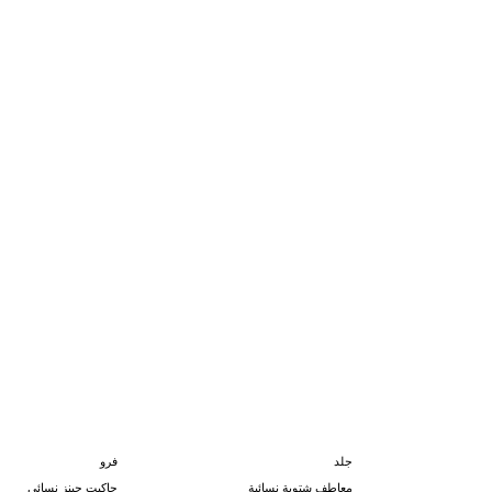
جلد
فرو
معاطف شتوية نسائية
جاكيت جينز نسائي