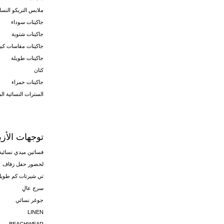
ملابس التريكو النسائ
جاكيتات سوداء
جاكيتات شتوية
جاكيتات مقاسات كبي
جاكيتات طويلة
كتان
جاكيتات حمراء
السترات النسائية ال
توجهات الأزيا
فساتين ميدي نسائية
لحضور حفل زفاف
تي شيرتات كم طويل
سرج عالٍ
جوغر نسائي
LINEN