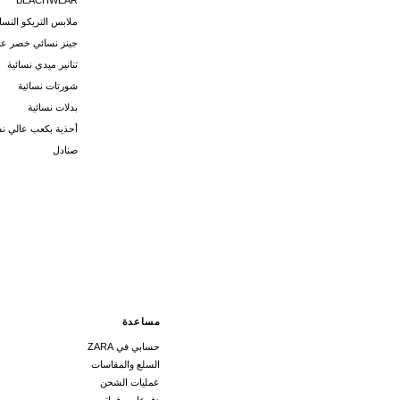
BEACHWEAR
ملابس التريكو النسائ
جينز نسائي خصر عا
تنانير ميدي نسائية
شورتات نسائية
بدلات نسائية
أحذية بكعب عالي نس
صنادل
مساعدة
حسابي في ZARA
السلع والمقاسات
عمليات الشحن