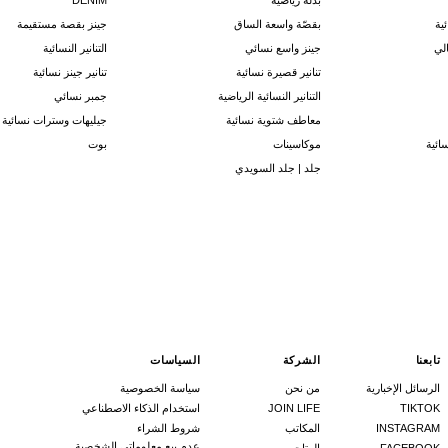
بدلة رياضية
DENIM
ية
بقصّة واسعة الساق
جينز بقصة مستقيمة
لي
جينز واسع نسائي
التنانير النسائية
تنانير قصيرة نسائية
تنانير جينز نسائية
التنانير النسائية الرياضية
جمبر نسائي
معاطف شتوية نسائية
جيليهات وسترات نسائية
ائية
موكاسينات
بوت
جلد | جلد السويدي
تابعنا
الشركة
السياسات
الرسائل الإخبارية
من نحن
سياسة الخصوصية
TIKTOK
JOIN LIFE
استخدام الذكاء الاصطناعي
INSTAGRAM
المكاتب
شروط الشراء
عدم بيع معلوماتي الشخصية