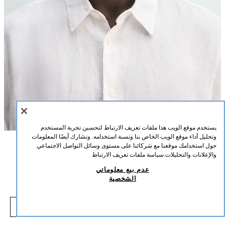
يستخدم موقع الويب هذا ملفات تعريف الارتباط لتحسين تجربة المستخدم
وتحليل أداء موقع الويب الخاص بنا ونسبة استخدامه. ونشارك أيضًا المعلومات
حول استخدامك موقعنا مع شركائنا على مستوى وسائل التواصل الاجتماعي
الوصف
التركيب
القياسات
والإعلانات والتحليلات.
سياسة ملفات تعريف الارتباط
نظارة شمسية معدنية مربعة
عدم بيع معلوماتي
طول العارض/ة: 188 cm
الشخصية
35.90 BHD
نظارة شمسية بإطار معدني. عدسات مستقطبة بتدرج لوني. تتضمن حافظة.
35.90 BHD
أبلغوني
حماية UV/UVA 400. الفئة 1.
COMING SOON
فضي
2907/302/808