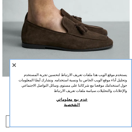
يستخدم موقع الويب هذا ملفات تعريف الارتباط لتحسين تجربة المستخدم
وتحليل أداء موقع الويب الخاص بنا ونسبة استخدامه. ونشارك أيضًا المعلومات
حول استخدامك موقعنا مع شركائنا على مستوى وسائل التواصل الاجتماعي
الوصف
التركيب
القياسات
والإعلانات والتحليلات.
سياسة ملفات تعريف الارتباط
موكاسين جلدي بشرابات
عدم بيع معلوماتي
طول العارض/ة: 189 cm
الشخصية
8.90 BHD
-72%
32.90 BHD
موكاسين رسمي. الجزء العلوي مصنوع من الجلد بلمسة نهائية من الجلد المقلوب.
8.90 BHD
تفصيل شرابات على المشط. نعل متباين بكعب خفيف.
شاهد منتجات مماثلة
بني
2643/720/700
نافد من المخزون