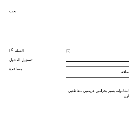
بحث
0
السلة
تسجيل الدخول
مساعدة
ضافة
لشامواه، يتميز بحزامين عريضين متقاطعين
ون.