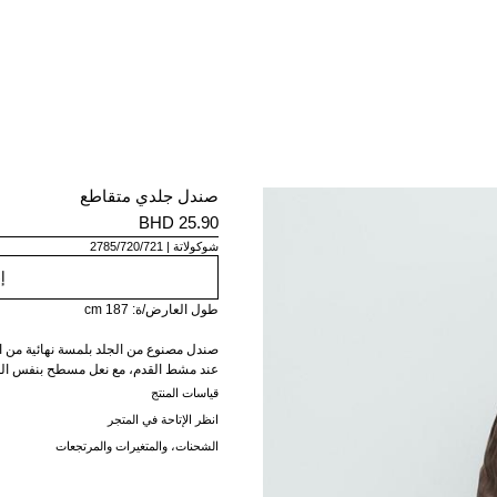
صندل جلدي متقاطع
25.90 BHD
شوكولاتة
2785/720/721
إ
طول العارض/ة: 187 cm
صندل مصنوع من الجلد بلمسة نهائية من ا
عند مشط القدم، مع نعل مسطح بنفس الل
قياسات المنتج
انظر الإتاحة في المتجر
الشحنات، والمتغيرات والمرتجعات