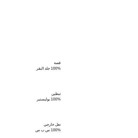
قصة
100% جلد البقر
تبطين
100% بوليستير
نعل خارجي
100% س ب س