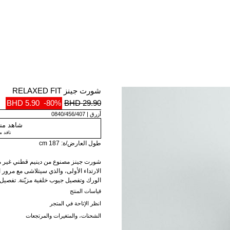
شورت جينز RELAXED FIT
5.90 BHD
-80%
29.90 BHD
أزرق
0840/456/407
شاهد منت
نافد 
طول العارض/ة: 187 cm
شورت جينز مصنوع من دينيم قطني غير مغ
الارتداء الأولى، والذي سيتلاشى مع مرور 
الورك وتفصيل جيوب خلفية مزيّنة. تفصيل د
أمامي بسحاب وزر.
قياسات المنتج
انظر الإتاحة في المتجر
الشحنات، والمتغيرات والمرتجعات