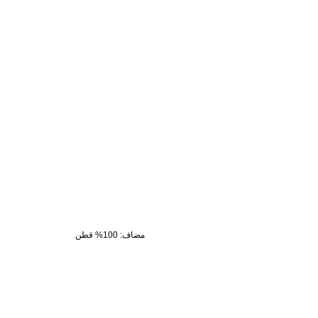
مضاف
:
100% قطن