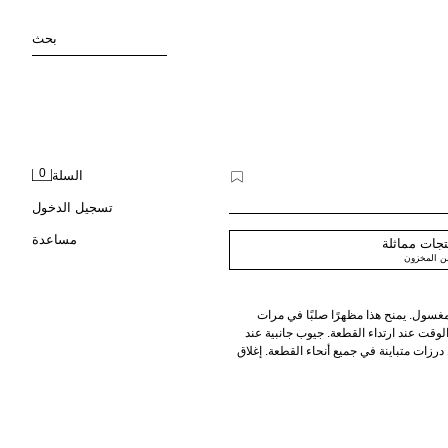
بحث
0
السلة
تسجيل الدخول
مساعدة
جات مماثلة
من المخزون
سول. يمنح هذا مظهرًا صلبًا في مرات
الوقت عند ارتداء القطعة. جيوب جانبية عند
رزات متباينة في جميع أنحاء القطعة. إغلاق