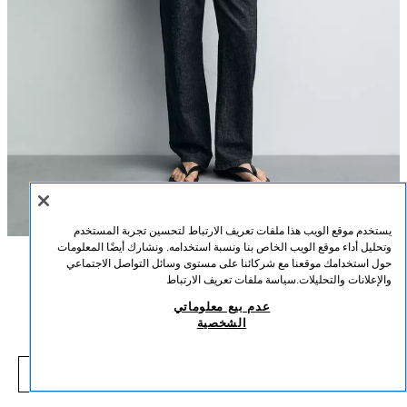
يستخدم موقع الويب هذا ملفات تعريف الارتباط لتحسين تجربة المستخدم
وتحليل أداء موقع الويب الخاص بنا ونسبة استخدامه. ونشارك أيضًا المعلومات
حول استخدامك موقعنا مع شركائنا على مستوى وسائل التواصل الاجتماعي
الوصف
التركيب
القياسات
والإعلانات والتحليلات.
سياسة ملفات تعريف الارتباط
جاكيت دنيم بيزك
عدم بيع معلوماتي
طول العارض/ة: 188 cm
الشخصية
12.90 BHD
-50%
25.90 BHD
جاكيت بقصّة عادية مصنوع من الدنيم غير المغسول. يمنح هذا مظهرًا صلبًا عند أول
12.90 BHD
استخدامات، والذي سيتلاشى بمرور الوقت مع ارتداء القطعة. ياقة مطوية وأكمام
شاهد منتجات مماثلة
طويلة منتهية بسوار معصم بزر. جيوب رقعة مع طية على الصدر وجيوب أمامية مخفية
نافد من المخزون
نيلي
1416/474/405
عند الورك في الدرزة. إغلاق أمامي بصف أزرار.