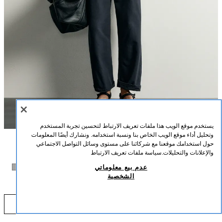
يستخدم موقع الويب هذا ملفات تعريف الارتباط لتحسين تجربة المستخدم
وتحليل أداء موقع الويب الخاص بنا ونسبة استخدامه. ونشارك أيضًا المعلومات
حول استخدامك موقعنا مع شركائنا على مستوى وسائل التواصل الاجتماعي
الوصف
اللون
التركيب
القياسات
والإعلانات والتحليلات.
سياسة ملفات تعريف الارتباط
تيشرت RELAXED FIT إنترلوك /04
+5
عدم بيع معلوماتي
طول العارض/ة: 189 cm
الشخصية
13.90 BHD
تيشرت relaxed fit مصنوع من نسيج قطني مرن بنمط إنترلوك. ياقة دائرية وأكمام
90 BHD
قصيرة.
أبلغوني
رمادي وسط
5584/471/809
COMING SOON