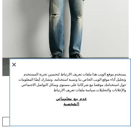
يستخدم موقع الويب هذا ملفات تعريف الارتباط لتحسين تجربة المستخدم
وتحليل أداء موقع الويب الخاص بنا ونسبة استخدامه. ونشارك أيضًا المعلومات
حول استخدامك موقعنا مع شركائنا على مستوى وسائل التواصل الاجتماعي
الوصف
التركيب
القياسات
والإعلانات والتحليلات.
سياسة ملفات تعريف الارتباط
عدم بيع معلوماتي
طول العارض/ة: 183 cm
تيشرت بنية الوافل ميامي
الشخصية
19.90 BHD
تيشرت بقصة مريحة مصنوع من قماش قطني بنية الوافل. ياقة دائرية وأكمام طويلة.
طبعة رسومات مدمجة بتباين في الأمام والخلف. تأثير مغسول. حواف مضلعة. تكتسب
90 BHD
القطعة مظهرًا فريدًا بفضل عملية الغسل الخاصة بها. لهذا السبب، قد يختلف اللون
إضافة
أزرق
6224/301/400
قليلاً عن الصورة.