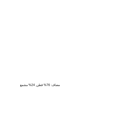
مضاف
:
76% قطن, 24% مشمع