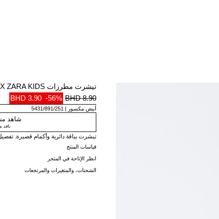
تيشرت مطرزات SISSEL EDELBO X ZARA KIDS
3.90 BHD
-56%
8.90 BHD
أبيض مكسور
5431/891/251
شاهد منت
نافد 
تيشرت بياقة دائرية وأكمام قصيرة. تفصيل مطرزات x Zara Kids
قياسات المنتج
انظر الإتاحة في المتجر
الشحنات، والمتغيرات والمرتجعات