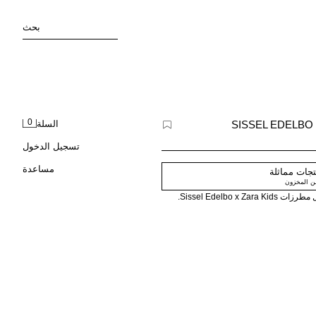
بحث
0
السلة
تسجيل الدخول
مساعدة
جات مماثلة
من المخزون
Sissel Edelbo .