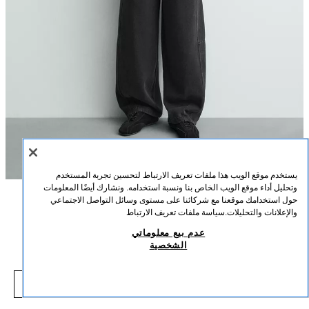
يستخدم موقع الويب هذا ملفات تعريف الارتباط لتحسين تجربة المستخدم
وتحليل أداء موقع الويب الخاص بنا ونسبة استخدامه. ونشارك أيضًا المعلومات
حول استخدامك موقعنا مع شركائنا على مستوى وسائل التواصل الاجتماعي
الوصف
التركيب
القياسات
والإعلانات والتحليلات.
سياسة ملفات تعريف الارتباط
بنطلون رياضي بقصة بالون مغسول
عدم بيع معلوماتي
طول العارض/ة: 183 cm
الشخصية
7.90 BHD
-69%
25.90 BHD
بنطلون رياضي بقصة بالون مصنوع من نسيج قطني ببطانة داخلية ناعمة. خصر مرن
7.90 BHD
قابل للتعديل برباط داخلي. جيوب أمامية. مظهر مغسول. تتميز القطعة بمظهر فريد
شاهد منتجات مماثلة
بفضل عملية الغسيل الخاصة بها. لهذا السبب، قد يختلف اللون قليلاً عن الصورة.
نافد من المخزون
أنثراسيت داكن
4393/421/898