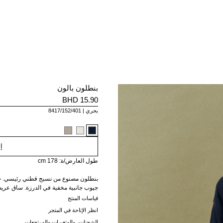
بنطلون بالون
15.90 BHD
بحري
8417/152/401
إ
طول العارض/ة: 178 cm
بنطلون مصنوع من نسيج قطني رئيسي. خص
جيوب جانبية مخفية في الدرزة. ساق عريض
قياسات المنتج
انظر الإتاحة في المتجر
الشحنات، والمتغيرات والمرتجعات