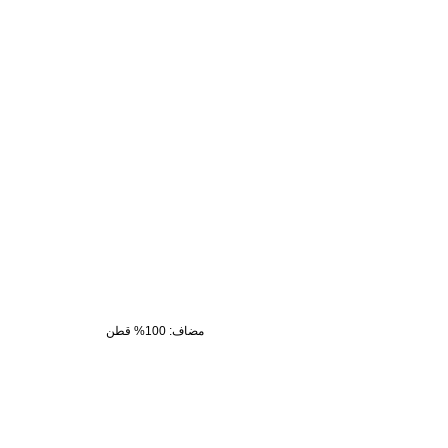
مضاف
:
100% قطن