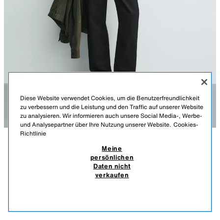
Diese Website verwendet Cookies, um die Benutzerfreundlichkeit
zu verbessern und die Leistung und den Traffic auf unserer Website
zu analysieren. Wir informieren auch unsere Social Media-, Werbe-
und Analysepartner über Ihre Nutzung unserer Website.
Cookies-
Richtlinie
Meine
BESCHREIBUNG
FARBE
MATERIALZUSAMMENSETZUNG
MASSE
STRAIGHT-FIT-HOSE
persönlichen
Daten nicht
Größe des Models: 188 cm
39,95 EUR
-80%
7,99 EUR
verkaufen
INKL. MWST./EXKL. VERSANDKOSTEN.
Straight-Fit-Hose aus Baumwollstoff mit Stretchanteil. Five-Pocket-Stil.
7,99
Reißverschluss und Knopf vorne.
ÄHNLICHE PRODUKTE
SCHWARZ
2342/308/800
AUSVERKAUFT