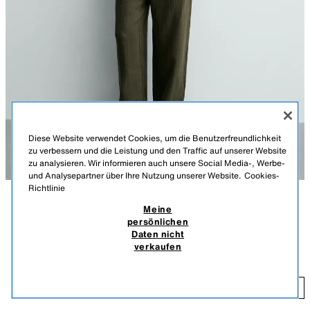
Diese Website verwendet Cookies, um die Benutzerfreundlichkeit
zu verbessern und die Leistung und den Traffic auf unserer Website
zu analysieren. Wir informieren auch unsere Social Media-, Werbe-
und Analysepartner über Ihre Nutzung unserer Website.
Cookies-
Richtlinie
Meine
BESCHREIBUNG
MATERIALZUSAMMENSETZUNG
MASSE
persönlichen
RELAXED-FIT-HOSE AUS 100 % LEINEN
Daten nicht
Größe des Models: 188 cm
49,95 EUR
-60%
19,98 EUR
verkaufen
INKL. MWST./EXKL. VERSANDKOSTEN.
Relaxed-Fit-Hose aus Leinen (außer Gummizüge). Elastischer Bund mit
Tunnelzug. Seitentaschen und Gesäßpaspeltaschen mit Knopf.
19
Reißverschluss und Knopf vorne.
HINZUFÜGEN
DUNKLES KHAKI
2634/254/507