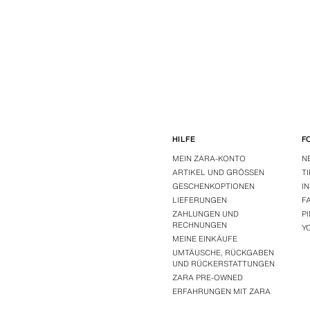
HILFE
F
MEIN ZARA-KONTO
N
ARTIKEL UND GRÖSSEN
T
GESCHENKOPTIONEN
I
LIEFERUNGEN
F
ZAHLUNGEN UND
P
RECHNUNGEN
Y
MEINE EINKÄUFE
UMTÄUSCHE, RÜCKGABEN
UND RÜCKERSTATTUNGEN
ZARA PRE-OWNED
ERFAHRUNGEN MIT ZARA