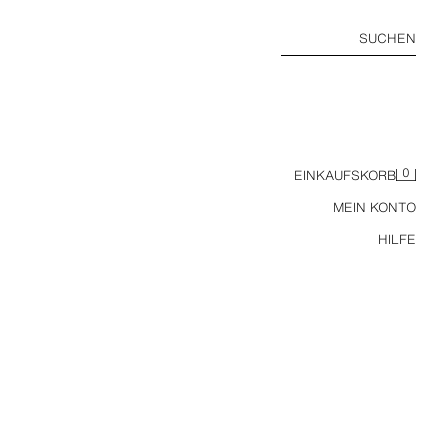
SUCHEN
0
EINKAUFSKORB
MEIN KONTO
HILFE
BOWLINGHEMD AUS LEINEN UND BAUMWOLLE