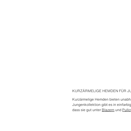
KURZÄRMELIGE HEMDEN FÜR J
Kurzärmelige Hemden bieten unabhän
Jungenkollektion gibt es in einfar
dass sie gut unter
Blazern
und
Pullo