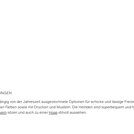
UNGEN
gig von der Jahreszeit ausgezeichnete Optionen für schicke und lässige Freizei
bigen Farben sowie mit Drucken und Mustern. Die Hemden sind superbequem und h
vern
sitzen und auch zu einer
Hose
stilvoll aussehen.