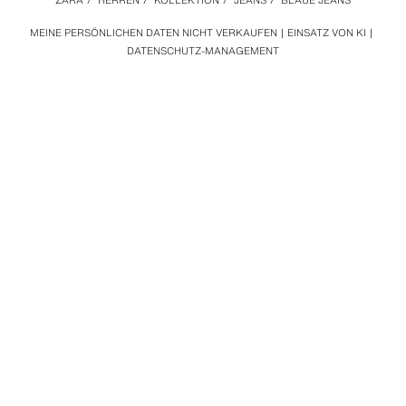
ZARA
/
HERREN
/
KOLLEKTION
/
JEANS
/
BLAUE JEANS
MEINE PERSÖNLICHEN DATEN NICHT VERKAUFEN
EINSATZ VON KI
DATENSCHUTZ-MANAGEMENT