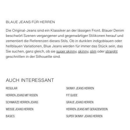
BLAUE JEANS FÜR HERREN
Die Original-Jeans sind ein Klassiker an der lässigen Front. Blauer Denim
beschwört Szenen vergangener und gegenwärtiger Stilikonen herauf und
zementiert die Referenzen dieses Stils. Ob in dunklen indigoblauen oder
hellblauen Variationen, Blue Jeans werden für immer das Stück sein, das
Sie suchen, ganz gleich, ob sie
super skinny
,
skinny
,
slim
oder
straight
geschnitten in der Silhouette sind.
AUCH INTERESSANT
REGULAR
SKINNY JEANS HERREN
HERREN JEANS MIT RISSEN
FIT GUIDE
SCHWARZE HERREN JEANS
GRAUE JEANS HERREN
WEISSE JEANS HERREN
HERREN JEANS MIT GERADEM BEIN
BASICS
SUPER SKINNY JEANS HERREN