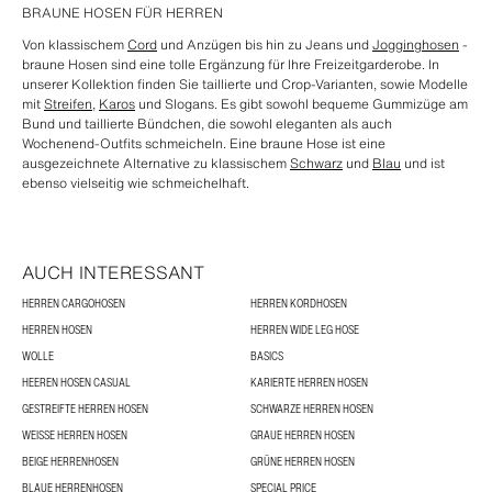
BRAUNE HOSEN FÜR HERREN
Von klassischem
Cord
und Anzügen bis hin zu Jeans und
Jogginghosen
-
braune Hosen sind eine tolle Ergänzung für Ihre Freizeitgarderobe. In
unserer Kollektion finden Sie taillierte und Crop-Varianten, sowie Modelle
mit
Streifen
,
Karos
und Slogans. Es gibt sowohl bequeme Gummizüge am
Bund und taillierte Bündchen, die sowohl eleganten als auch
Wochenend-Outfits schmeicheln. Eine braune Hose ist eine
ausgezeichnete Alternative zu klassischem
Schwarz
und
Blau
und ist
ebenso vielseitig wie schmeichelhaft.
AUCH INTERESSANT
HERREN CARGOHOSEN
HERREN KORDHOSEN
HERREN HOSEN
HERREN WIDE LEG HOSE
WOLLE
BASICS
HEEREN HOSEN CASUAL
KARIERTE HERREN HOSEN
GESTREIFTE HERREN HOSEN
SCHWARZE HERREN HOSEN
WEISSE HERREN HOSEN
GRAUE HERREN HOSEN
BEIGE HERRENHOSEN
GRÜNE HERREN HOSEN
BLAUE HERRENHOSEN
SPECIAL PRICE