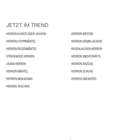
JETZT IM TREND
HERREN KUNSTLEDER JACKEN
HERREN WESTEN
HERREN STEPPMÄNTEL
HERREN DENIM JACKEN
HERREN REGENMÄNTEL
REGENJACKEN HERREN
STRICKMODE HERREN
HERREN SWEATSHIRTS
JEANS HERREN
HERREN ANZÜGE
HERREN MÄNTEL
HERREN SCHUHE
HERREN MOKASSINS
HERREN SNEAKERS
HERREN TASCHEN