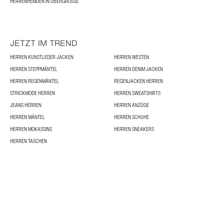
HERRENHEMDEN IN ÜBERGRÖSSE
JETZT IM TREND
HERREN KUNSTLEDER JACKEN
HERREN WESTEN
HERREN STEPPMÄNTEL
HERREN DENIM JACKEN
HERREN REGENMÄNTEL
REGENJACKEN HERREN
STRICKMODE HERREN
HERREN SWEATSHIRTS
JEANS HERREN
HERREN ANZÜGE
HERREN MÄNTEL
HERREN SCHUHE
HERREN MOKASSINS
HERREN SNEAKERS
HERREN TASCHEN