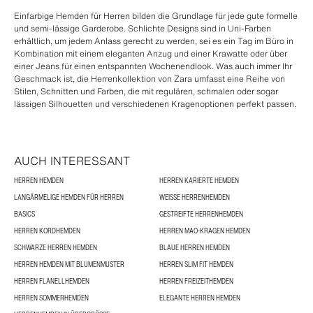
Einfarbige Hemden für Herren bilden die Grundlage für jede gute formelle
und semi-lässige Garderobe. Schlichte Designs sind in Uni-Farben
erhältlich, um jedem Anlass gerecht zu werden, sei es ein Tag im Büro in
Kombination mit einem eleganten Anzug und einer Krawatte oder über
einer Jeans für einen entspannten Wochenendlook. Was auch immer Ihr
Geschmack ist, die Herrenkollektion von Zara umfasst eine Reihe von
Stilen, Schnitten und Farben, die mit regulären, schmalen oder sogar
lässigen Silhouetten und verschiedenen Kragenoptionen perfekt passen.
AUCH INTERESSANT
HERREN HEMDEN
HERREN KARIERTE HEMDEN
LANGÄRMELIGE HEMDEN FÜR HERREN
WEISSE HERRENHEMDEN
BASICS
GESTREIFTE HERRENHEMDEN
HERREN KORDHEMDEN
HERREN MAO-KRAGEN HEMDEN
SCHWARZE HERREN HEMDEN
BLAUE HERREN HEMDEN
HERREN HEMDEN MIT BLUMENMUSTER
HERREN SLIM FIT HEMDEN
HERREN FLANELLHEMDEN
HERREN FREIZEITHEMDEN
HERREN SOMMERHEMDEN
ELEGANTE HERREN HEMDEN