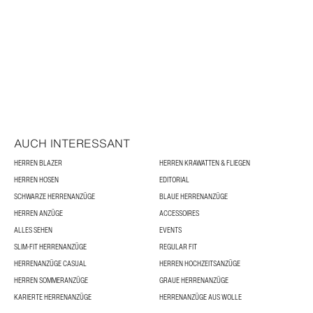
AUCH INTERESSANT
HERREN BLAZER
HERREN KRAWATTEN & FLIEGEN
HERREN HOSEN
EDITORIAL
SCHWARZE HERRENANZÜGE
BLAUE HERRENANZÜGE
HERREN ANZÜGE
ACCESSOIRES
ALLES SEHEN
EVENTS
SLIM-FIT HERRENANZÜGE
REGULAR FIT
HERRENANZÜGE CASUAL
HERREN HOCHZEITSANZÜGE
HERREN SOMMERANZÜGE
GRAUE HERRENANZÜGE
KARIERTE HERRENANZÜGE
HERRENANZÜGE AUS WOLLE