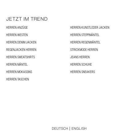
JETZT IM TREND
HERREN ANZÜGE
HERREN KUNSTLEDER JACKEN
HERREN WESTEN
HERREN STEPPMÄNTEL
HERREN DENIM JACKEN
HERREN REGENMÄNTEL
REGENJACKEN HERREN
STRICKMODE HERREN
HERREN SWEATSHIRTS
JEANS HERREN
HERREN MÄNTEL
HERREN SCHUHE
HERREN MOKASSINS
HERREN SNEAKERS
HERREN TASCHEN
DEUTSCH
ENGLISH