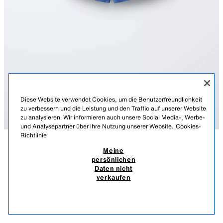
Diese Website verwendet Cookies, um die Benutzerfreundlichkeit
zu verbessern und die Leistung und den Traffic auf unserer Website
zu analysieren. Wir informieren auch unsere Social Media-, Werbe-
und Analysepartner über Ihre Nutzung unserer Website.
Cookies-
Richtlinie
Meine
BESCHREIBUNG
MATERIALZUSAMMENSETZUNG
MASSE
BERMUDASHORTS AUS HEAVY JERSEY
persönlichen
Daten nicht
Bermudashorts mit elastischem Bund und Tunnelzug vorne. Schriftzug
8,95 EUR
-80%
1,79 EUR
verkaufen
am Saum.
INKL. MWST./EXKL. VERSANDKOSTEN.
BLÄULICH
9006/646/420
1,79
ÄHNLICHE PRODUKTE
AUSVERKAUFT