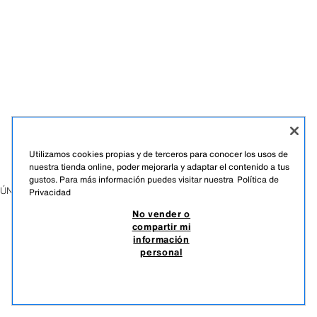
Utilizamos cookies propias y de terceros para conocer los usos de
nuestra tienda online, poder mejorarla y adaptar el contenido a tus
gustos. Para más información puedes visitar nuestra
Política de
ÚNETE A NUESTRA NEWSLETTER
Privacidad
No vender o
compartir mi
información
personal
TIKTOK
INSTAGRAM
FACEBOOK
PINTEREST
YOUTUBE
SPOTIFY