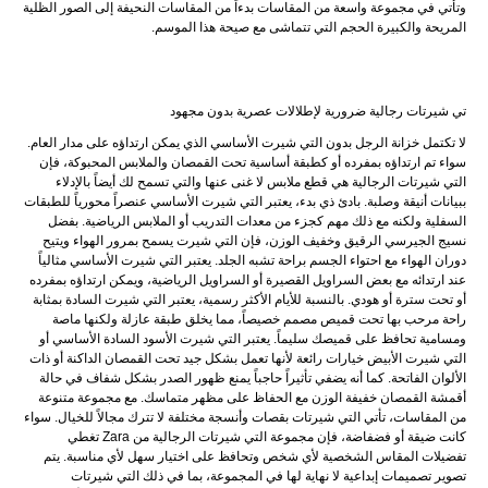
وتأتي في مجموعة واسعة من المقاسات بدءاً من المقاسات النحيفة إلى الصور الظلية
المريحة والكبيرة الحجم التي تتماشى مع صيحة هذا الموسم.
تي شيرتات رجالية ضرورية لإطلالات عصرية بدون مجهود
لا تكتمل خزانة الرجل بدون التي شيرت الأساسي الذي يمكن ارتداؤه على مدار العام.
سواء تم ارتداؤه بمفرده أو كطبقة أساسية تحت القمصان والملابس المحبوكة، فإن
التي شيرتات الرجالية هي قطع ملابس لا غنى عنها والتي تسمح لك أيضاً بالإدلاء
ببيانات أنيقة وصلبة. بادئ ذي بدء، يعتبر التي شيرت الأساسي عنصراً محورياً للطبقات
السفلية ولكنه مع ذلك مهم كجزء من معدات التدريب أو الملابس الرياضية. بفضل
نسيج الجيرسي الرقيق وخفيف الوزن، فإن التي شيرت يسمح بمرور الهواء ويتيح
دوران الهواء مع احتواء الجسم براحة تشبه الجلد. يعتبر التي شيرت الأساسي مثالياً
عند ارتدائه مع بعض السراويل القصيرة أو السراويل الرياضية، ويمكن ارتداؤه بمفرده
أو تحت سترة أو هودي. بالنسبة للأيام الأكثر رسمية، يعتبر التي شيرت السادة بمثابة
راحة مرحب بها تحت قميص مصمم خصيصاً، مما يخلق طبقة عازلة ولكنها ماصة
ومسامية تحافظ على قميصك سليماً. يعتبر التي شيرت الأسود السادة الأساسي أو
التي شيرت الأبيض خيارات رائعة لأنها تعمل بشكل جيد تحت القمصان الداكنة أو ذات
الألوان الفاتحة. كما أنه يضفي تأثيراً حاجباً يمنع ظهور الصدر بشكل شفاف في حالة
أقمشة القمصان خفيفة الوزن مع الحفاظ على مظهر متماسك. مع مجموعة متنوعة
من المقاسات، تأتي التي شيرتات بقصات وأنسجة مختلفة لا تترك مجالاً للخيال. سواء
كانت ضيقة أو فضفاضة، فإن مجموعة التي شيرتات الرجالية من Zara تغطي
تفضيلات المقاس الشخصية لأي شخص وتحافظ على اختيار سهل لأي مناسبة. يتم
تصوير تصميمات إبداعية لا نهاية لها في المجموعة، بما في ذلك التي شيرتات