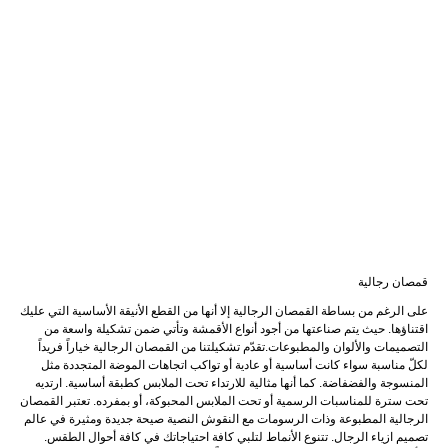
قمصان رجالية
على الرغم من بساطة القمصان الرجالية إلا أنها من القطع الأنيقة الأساسية التي عليك
اقتناؤها. حيث يتم صناعتها من أجود أنواع الأقمشة وتأتي ضمن تشكيلة واسعة من
التصميمات والألوان والمطبوعات.تقدّم تشكيلتنا من القمصان الرجالية خياراً فريداً
لكلّ مناسبة سواء كانت أساسية أو عادية أو تواكب اتجاهات الموضة المتجددة مثل
المنسوجة والفضفاضة. كما أنها مثالية للارتداء تحت الملابس كطبقة أساسية. ارتديه
تحت سترة للمناسبات الرسمية أو تحت الملابس المحبوكة، أو بمفرده. تعتبر القمصان
الرجالية المطبوعة وذات الرسومات مع النقوش النصية صيحة جديدة ومثيرة في عالم
تصميم ازياء الرجال. تتنوع الأنماط لتلبي كافة احتياجاتك في كافة أحوال الطقس.