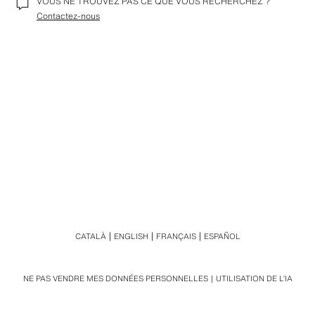
VOUS NE TROUVEZ PAS CE QUE VOUS RECHERCHEZ ?
Contactez-nous
CATALÀ
ENGLISH
FRANÇAIS
ESPAÑOL
NE PAS VENDRE MES DONNÉES PERSONNELLES
UTILISATION DE L’IA