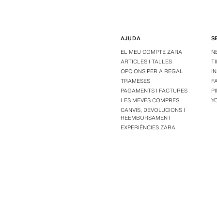
AJUDA
S
EL MEU COMPTE ZARA
N
ARTICLES I TALLES
T
OPCIONS PER A REGAL
I
TRAMESES
F
PAGAMENTS I FACTURES
P
LES MEVES COMPRES
Y
CANVIS, DEVOLUCIONS I
REEMBORSAMENT
EXPERIÈNCIES ZARA