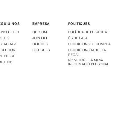
EGUIU-NOS
EMPRESA
POLÍTIQUES
EWSLETTER
QUI SOM
POLÍTICA DE PRIVACITAT
IKTOK
JOIN LIFE
ÚS DE LA IA
NSTAGRAM
OFICINES
CONDICIONS DE COMPRA
ACEBOOK
BOTIGUES
CONDICIONS TARGETA
REGAL
INTEREST
NO VENDRE LA MEVA
OUTUBE
INFORMACIÓ PERSONAL