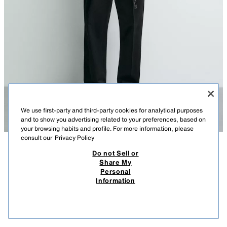
We use first-party and third-party cookies for analytical purposes
and to show you advertising related to your preferences, based on
your browsing habits and profile. For more information, please
consult our
Privacy Policy
Do not Sell or
TAVSIFI
TARKIBI
OʻLCHAMLAR
Share My
AARON LEVINE X ZARA UZUN YENGILI CHOʻNTAKLI
Personal
FUTBOLKA
Model balandligi: 188 cm
Information
649 900 UZS
-66%
219 900 UZS
Zich paxta matodan ishlangan erkin bichimli futbolka. Dumaloq yoqali va
219 
uzun yengli. Koʻkragida ulama choʻntakli.
OʻXSHASH MAHSULOTLAR
SOTUVDA MAVJUD EMAS
OQ
1887/369/250
Aaron Levine x ZARA maxsus kolleksiyasi.