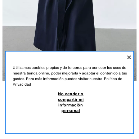
Utilizamos cookies propias y de terceros para conocer los usos de
nuestra tienda online, poder mejorarla y adaptar el contenido a tus
gustos. Para más información puedes visitar nuestra
Política de
Privacidad
No vender o
DESCRIPCIÓN
COMPOSICIÓN
MEDIDAS
TRENCH OVERSIZE CINTURÓN ZW COLLECTION
compartir mi
información
Altura modelo: 177 cm
UYU 7.590,00
-60%
UYU 2.990,00
personal
*POSIBILIDAD DE PAGO EN 4 CUOTAS SIN INTERESES
ZARA WOMAN COLLECTION
UYU 
VER SIMILARES
Trench amplio confeccionado en hilatura con mezcla de algodón. Cuello
AGOTADO
AZUL
0518/048/400
solapa y manga larga ajustable con trabillas. Bolsillos delanteros.