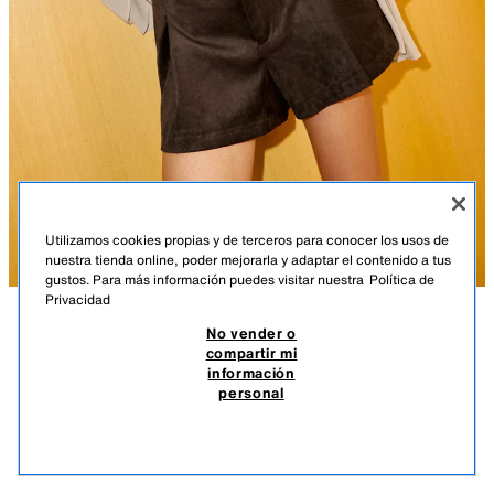
Utilizamos cookies propias y de terceros para conocer los usos de
nuestra tienda online, poder mejorarla y adaptar el contenido a tus
gustos. Para más información puedes visitar nuestra
Política de
Privacidad
No vender o
DESCRIPCIÓN
COMPOSICIÓN
MEDIDAS
TOP CAPA GEORGETTE
compartir mi
información
Top tipo capa de cuello subido. Bajo acabado asimétrico. Cierre en
UYU 3.190,00
-84%
UYU 490,00
personal
espalda con botones ocultos.
*POSIBILIDAD DE PAGO EN 4 CUOTAS SIN INTERESES
ROSA PALO
4772/166/687
UYU 
VER SIMILARES
AGOTADO