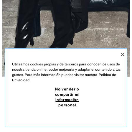
Utilizamos cookies propias y de terceros para conocer los usos de
nuestra tienda online, poder mejorarla y adaptar el contenido a tus
gustos. Para más información puedes visitar nuestra
Política de
Privacidad
No vender o
DESCRIPCIÓN
COMPOSICIÓN
MEDIDAS
BOTA TACÓN ANCHO EFECTO ACHAROLADO
compartir mi
información
Altura modelo: 180 cm
UYU 4.890,00
-59%
UYU 1.990,00
personal
*POSIBILIDAD DE PAGO EN 4 CUOTAS SIN INTERESES
Zapato tipo bota. Efecto acharolado. Caña alta ancha. Tacón alto fino.
UYU 
Cierre fácil mediante pull on. Acabado en punta.
VER SIMILARES
AGOTADO
NEGRO
1023/610/800
Altura del tacón: 8,5 cm