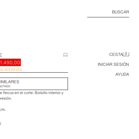
BUSCAR
0
E
CESTA
1.490,00
INICIAR SESIÓN
SIN INTERESES
AYUDA
IMILARES
GOTADO
flecos en el corte. Bolsillo interior y
presión.
 cm.
S