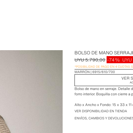
BOLSO DE MANO SERRAJ
UYU 5.790,00
-74%
UYU 
*POSIBILIDAD DE PAGO EN 4 CUOTAS 
MARRÓN
6915/610/700
VER S
A
Bolso de mano en serraje. Detalle de 
forro interior. Boquilla con cierre a 
Alto x Ancho x Fondo: 15 x 33 x 11
VER DISPONIBILIDAD EN TIENDA
ENVÍOS, CAMBIOS Y DEVOLUCIONE